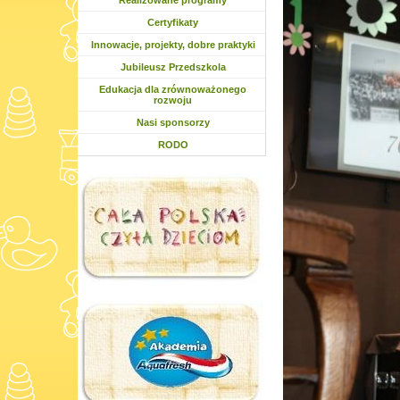
Rozwiń menu
Realizowane programy
Certyfikaty
Rozwiń menu
Innowacje, projekty, dobre praktyki
Rozwiń menu
Jubileusz Przedszkola
Edukacja dla zrównoważonego
rozwoju
Nasi sponsorzy
RODO