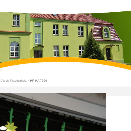
70-lecia Przedszkola
» HP 9 A 7669