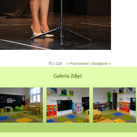
75 z 119
« Poprzednie
|
Następne »
Galeria Zdjęć