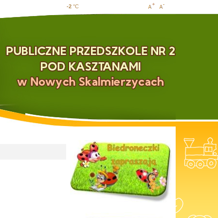
-2
°C
Increase
Decrease
font size
font size